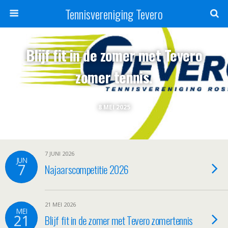
Tennisvereniging Tevero
Blijf fit in de zomer met Tevero
zomer tennis.
8 MEI 2025
7 JUNI 2026
JUN
7
Najaarscompetitie 2026
21 MEI 2026
MEI
21
Blijf fit in de zomer met Tevero zomertennis